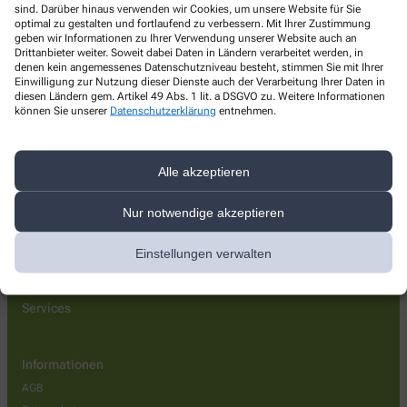
sind. Darüber hinaus verwenden wir Cookies, um unsere Website für Sie
Eichen-Apotheke
optimal zu gestalten und fortlaufend zu verbessern. Mit Ihrer Zustimmung
geben wir Informationen zu Ihrer Verwendung unserer Website auch an
Stettiner Str. 41
,
17309
Pasewalk
Drittanbieter weiter. Soweit dabei Daten in Ländern verarbeitet werden, in
denen kein angemessenes Datenschutzniveau besteht, stimmen Sie mit Ihrer
+49-3973214071
Einwilligung zur Nutzung dieser Dienste auch der Verarbeitung Ihrer Daten in
diesen Ländern gem. Artikel 49 Abs. 1 lit. a DSGVO zu. Weitere Informationen
+49-3973214072
können Sie unserer
Datenschutzerklärung
entnehmen.
eichen-apo@outlook.de
Alle akzeptieren
Über uns
Nur notwendige akzeptieren
Lieferoptionen
Einstellungen verwalten
Kontakt
Services
Informationen
AGB