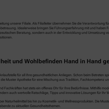
tung unserer Filiale. Als Filialleiter übernehmen Sie die Verantwortung f
enbetreuung. Idealerweise bringen Sie Führungserfahrung mit und haben 
azeutischen Beratung, sondern auch in der Entwicklung und Umsetzung vo
sitionen.
heit und Wohlbefinden Hand in Hand g
Anlaufstelle für all Ihre gesundheitlichen Anliegen. Schon beim Betreten s
steht die Muster Apotheke für eine Mischung aus Tradition, Fachkompetenz 
Fachkräften hat stets ein offenes Ohr für Ihre Bedürfnisse. Mithilfe mo
ndern auch wertvolle Ratschläge, Tipps und innovative Lösungen für Ihr 
ber Naturheilmittel bis hin zu Kosmetik- und Wellnessprodukten. Die Muste
abende zu aktuellen Gesundheitsthemen.