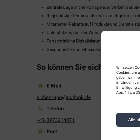
Zentrale Lage mit hervorragender Verkehrsanbi
Regelmäßige Teamevents und -ausflüge für ein s
Mitarbeiter-Rabatte auf Produkte und Dienstleis
Unterstützung bei der Wohnungssuche oder Umzug
Fortschrittliche Digitalisierungs- und Technologie
Gesundheits- und Fitnessangebote zur Stärkung
So können Sie sich bewerben
Wir setzen Coo
Cookies, um u
geben wir Inf
in Ländern ve
E-Mail
Einwilligung z
Abs. 1 lit. a
eichen-apo@outlook.de
Telefon
+49-3973214071
Alle a
Post