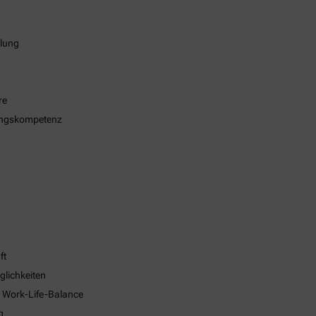
klung
re
ungskompetenz
ft
glichkeiten
e Work-Life-Balance
g