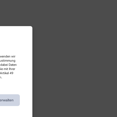
erwenden wir
 Zustimmung
 dabei Daten
e mit Ihrer
Artikel 49
n.
erwalten