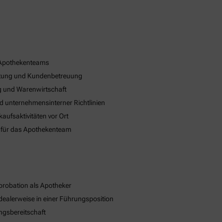
 Apothekenteams
eratung und Kundenbetreuung
 und Warenwirtschaft
nd unternehmensinterner Richtlinien
ufsaktivitäten vor Ort
 für das Apothekenteam
robation als Apotheker
dealerweise in einer Führungsposition
ngsbereitschaft