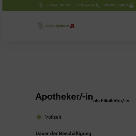
Stettiner Str. 41
,
17309
Pasewalk
+49-3973214071
Apotheker/-in
als Filialleiter/-in
Vollzeit
Dauer der Beschäftigung