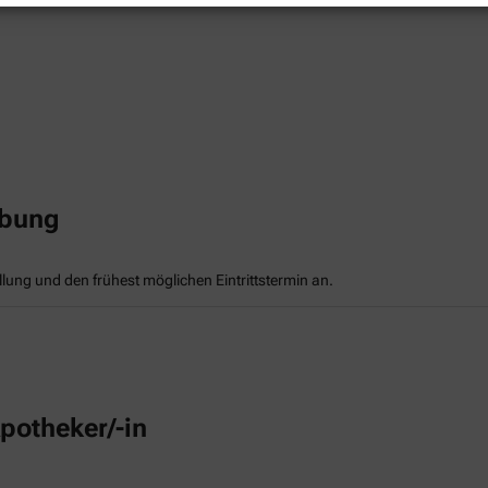
rbung
llung und den frühest möglichen Eintrittstermin an.
potheker/-in