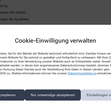
ndung
tarkes Wir-Gefühl
tungen der Apotheke
skosten (falls zutreffend)
strategie
Cookie-Einwilligung verwalten
 des körperlichen Wohlbefindens
kies, die für den Betrieb der Website technisch erforderlich sind. Darüber hinaus v
nsere Website für Sie optimal zu gestalten und fortlaufend zu verbessern. Mit Ihrer
ormationen zu Ihrer Verwendung unserer Website auch an Drittanbieter weiter. Soweit
rarbeitet werden, in denen kein angemessenes Datenschutzniveau besteht, stimmen Si
ur Nutzung dieser Dienste auch der Verarbeitung Ihrer Daten in diesen Ländern gem. 
 DSGVO zu. Weitere Informationen können Sie unserer
Datenschutzerklärung
entnehme
kzeptieren
Nur notwendige akzeptieren
Einstellungen v