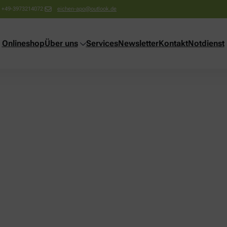
+49-3973214072
eichen-apo@outlook.de
Onlineshop
Über uns
Services
Newsletter
Kontakt
Notdienst